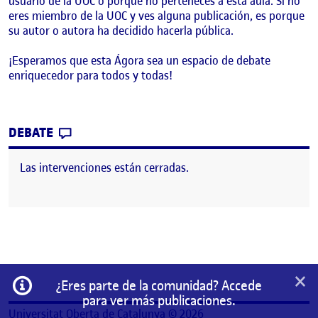
usuario de la UOC o porque no perteneces a esta aula. Si no
eres miembro de la UOC y ves alguna publicación, es porque
su autor o autora ha decidido hacerla pública.
¡Esperamos que esta Ágora sea un espacio de debate
enriquecedor para todos y todas!
CONTRIBUTION
0
EN ¡BIENVENIDOS Y BIENVENIDAS!
DEBATE
Las intervenciones están cerradas.
×
Información
¿Eres parte de la comunidad? Accede
para ver más publicaciones.
Universitat Oberta de Catalunya © 2026