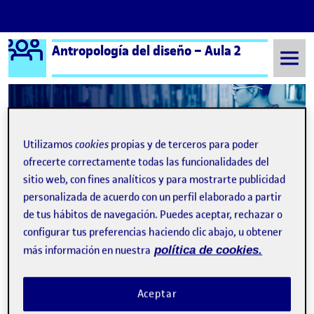
Logo Ágora
Antropología del diseño – Aula 2
Saltar al contenido
Semestre 20242 - Aula 2
¡Bienvenidos y bienvenidas!
Utilizamos
cookies
propias y de terceros para poder
ofrecerte correctamente todas las funcionalidades del
Navegación de entradas
: Re
Siguiente
sitio web, con fines analíticos y para mostrarte publicidad
personalizada de acuerdo con un perfil elaborado a partir
de tus hábitos de navegación. Puedes aceptar, rechazar o
configurar tus preferencias haciendo clic abajo, u obtener
más información en nuestra
política de cookies.
Aceptar
Publicado por