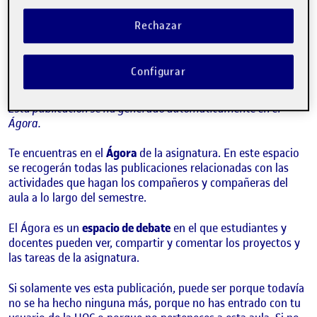
¡Bienvenidos y bienvenidas!
Publicado por
Folio
Rechazar
Visibilidad:
Fecha de publicación
15 septiembre, 2022 3:41 pm
Pública
-
8 Sep 2021
Configurar
¡Hola!
Esta publicación se ha generado automáticamente en el
Ágora.
Te encuentras en el
Ágora
de la asignatura. En este espacio
se recogerán todas las publicaciones relacionadas con las
actividades que hagan los compañeros y compañeras del
aula a lo largo del semestre.
El Ágora es un
espacio de debate
en el que estudiantes y
docentes pueden ver, compartir y comentar los proyectos y
las tareas de la asignatura.
Si solamente ves esta publicación, puede ser porque todavía
no se ha hecho ninguna más, porque no has entrado con tu