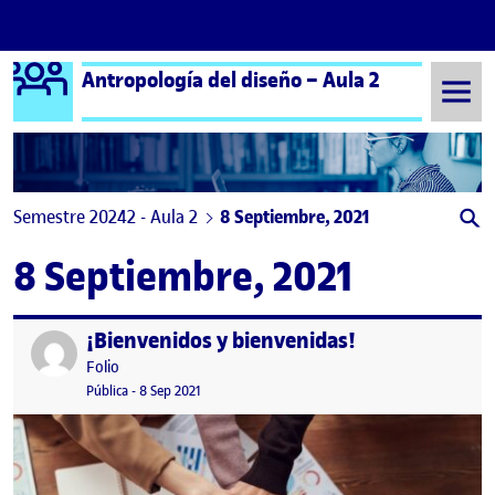
Logo Ágora
Antropología del diseño – Aula 2
Saltar al contenido
Semestre 20242 - Aula 2
8 Septiembre, 2021
8 Septiembre, 2021
¡Bienvenidos y bienvenidas!
Publicado por
Publicado por
Folio
Visibilidad:
Fecha de publicación
15 septiembre, 2022 3:41 pm
Pública
-
8 Sep 2021