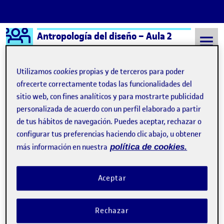
Logo Ágora
Antropología del diseño – Aula 2
Saltar al contenido
Utilizamos
cookies
propias y de terceros para poder
ofrecerte correctamente todas las funcionalidades del
sitio web, con fines analíticos y para mostrarte publicidad
Semestre 20242 - Aula 2
6 Marzo, 2025
personalizada de acuerdo con un perfil elaborado a partir
6 Marzo, 2025
de tus hábitos de navegación. Puedes aceptar, rechazar o
configurar tus preferencias haciendo clic abajo, u obtener
más información en nuestra
política de cookies.
Reto 1 JUEGO DE LOS OBJETOS
Publicado por
Publicado por
María Angélica Martín Laguna
Visibilidad:
Fecha de publicación
en Reto 1 JUEGO DE LOS OBJETOS
Pública
-
6 Mar 2025
-
1 comentario
Aceptar
Rechazar