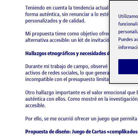
Teniendo en cuenta la tendencia actual en el sector b
forma auténtica, sin renunciar a lo estético ni a lo
Utilizam
personalizados y de calidad.
funcionali
personali
Mi propuesta tiene como objetivo ofrecer una soluci
Puedes ac
alternativa accesible: un kit de invitación híbrido DI
informaci
Hallazgos etnográficos y necesidades detectadas
Durante mi trabajo de campo, observé que las parej
activos de redes sociales, lo que genera en ellos la
incompatible con el presupuesto limitado con el que
Otro hallazgo importante es el valor emocional que b
auténtica con ellos. Como mostré en la investigación
accesible.
Por ello, se me ocurrió ofrecer un juego que permita 
Propuesta de diseño: Juego de Cartas «complikado