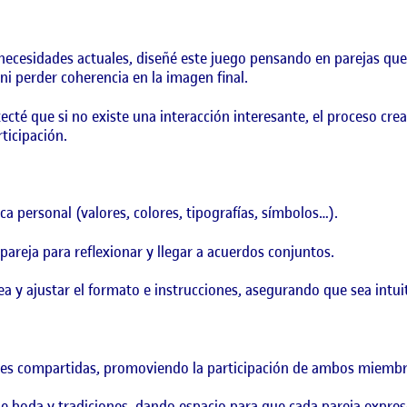
necesidades actuales, diseñé este juego pensando en parejas que
 ni perder coherencia en la imagen final.
tecté que si no existe una interacción interesante, el proceso cre
rticipación.
a personal (valores, colores, tipografías, símbolos…).
pareja para reflexionar y llegar a acuerdos conjuntos.
ea y ajustar el formato e instrucciones, asegurando que sea intuit
ones compartidas, promoviendo la participación de ambos miembro
de boda y tradiciones, dando espacio para que cada pareja expres