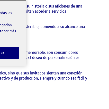
sar y compartir su historia o sus aficiones de una
micas que dificultan acceder a servicios
odas las
vegación.
simbólica y sostenible, poniendo a su alcance una
obtener más
an su día aún más memorable. Son consumidores
rar
oda. Sin embargo, el deseo de personalización es
tico, sino que sus invitados sientan una conexión
eativo y de producción, siempre y cuando sea fácil y