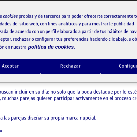
odil, he detectado una necesidad clara: las parejas quieren expre
 emocional. Sin embargo, muchas se enfrentan a limitaciones econó
os
cookies
propias y de terceros para poder ofrecerte correctamente t
dades del sitio web, con fines analíticos y para mostrarte publicidad
zada de acuerdo con un perfil elaborado a partir de tus hábitos de na
ón para que estas parejas puedan contar con una marca personal 
eptar, rechazar o configurar tus preferencias haciendo clic abajo, u 
Y que les permita personalizar de forma fácil y a bajo coste.
ón en nuestra
política de cookies.
as desean diferenciarse y solicitan servicios de diseño que hag
Aceptar
Rechazar
Configu
 necesidad de compartir lo especial y súper personalizado de su b
 cuentan.
uscan incluir en su día: no solo que la boda destaque por lo esté
, muchas parejas quieren participar activamente en el proceso cr
a las parejas diseñar su propia marca nupcial.
s»