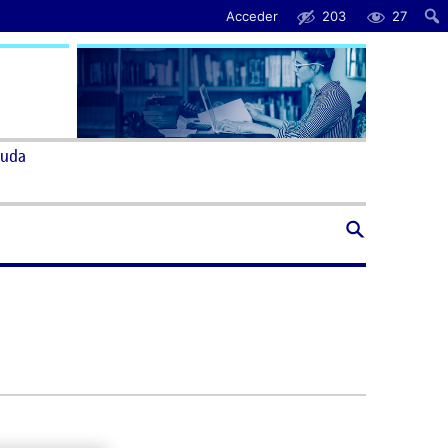
Acceder
203
27
uda