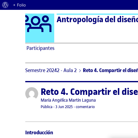
Acerca de WordPress
+ Folio
Logo Ágora
Antropología del diseño
Saltar al contenido
Participantes
Semestre 20242 - Aula 2
Reto 4. Compartir el dise
Reto 4. Compartir el dis
Publicado por
Publicado por
María Angélica Martín Laguna
Visibilidad:
Fecha de publicación
en Reto 4. Compartir el di
Pública
-
3 Jun 2025
-
comentario
Introducción