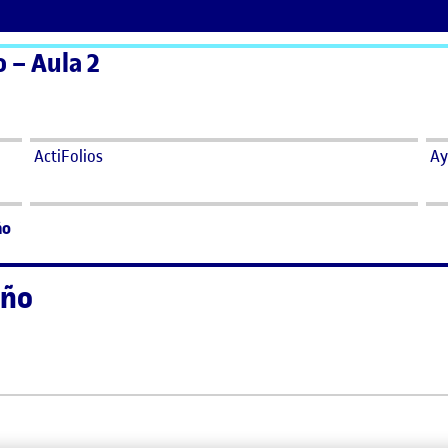
 – Aula 2
ActiFolios
Ay
ño
eño
seño