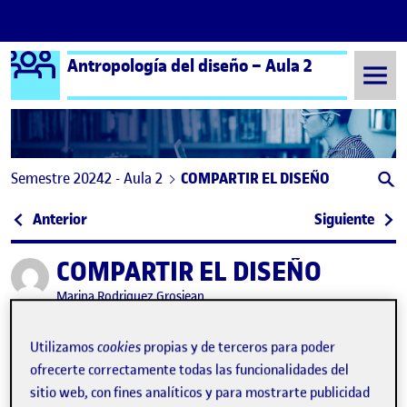
Logo Ágora
Antropología del diseño – Aula 2
Saltar al contenido
Semestre 20242 - Aula 2
COMPARTIR EL DISEÑO
Navegación de entradas
: PROPUESTA DE PROTOTIPO
: PEC
Anterior
Siguiente
COMPARTIR EL DISEÑO
Publicado por
Publicado por
Marina Rodriguez Grosjean
Visibilidad:
Fecha de publicación
en COMPARTIR EL DISEÑO
Pública
-
15 Jun 2025
-
comentario
Utilizamos
cookies
propias y de terceros para poder
ofrecerte correctamente todas las funcionalidades del
¡Hola a todos!,
sitio web, con fines analíticos y para mostrarte publicidad