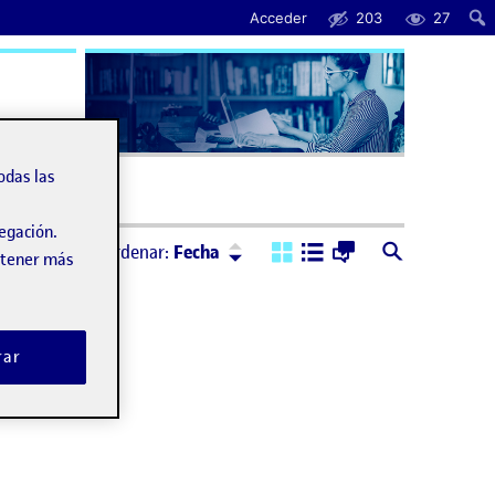
Acceder
203
27
uda
odas las
vegación.
Ordenar:
Descendente
Ordenar:
Fecha
obtener más
rar