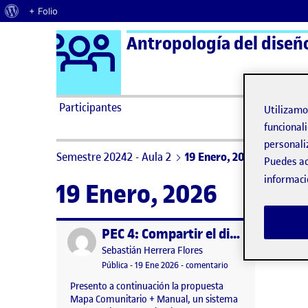
Acerca de WordPress
+ Folio
Logo Ágora
Antropología del diseño
Saltar al contenido
Participantes
Utilizam
funcionali
personali
Semestre 20242 - Aula 2
19 Enero, 2026
Puedes ac
informaci
19 Enero, 2026
PEC 4: Compartir el diseño
Publicado por
Publicado por
Sebastián Herrera Flores
Visibilidad:
Fecha de publicación
19 enero, 2026 7:33 pm
en PEC 4: Compartir e
Pública
-
19 Ene 2026
-
comentario
Presento a continuación la propuesta
Mapa Comunitario + Manual, un sistema