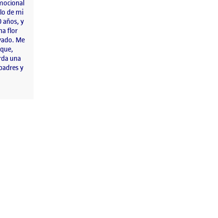
mocional
alo de mi
 años, y
na flor
ivado. Me
rque,
arda una
padres y