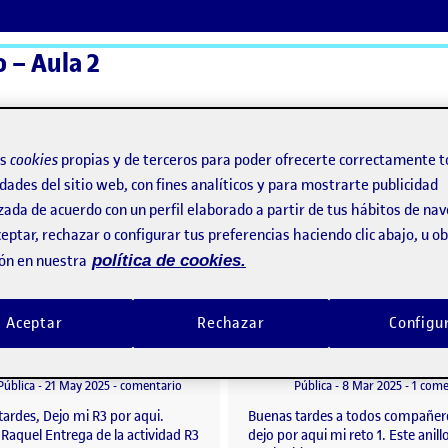
 – Aula 2
ActiFolios
Ay
os
cookies
propias y de terceros para poder ofrecerte correctamente t
dades del sitio web, con fines analíticos y para mostrarte publicidad
zada de acuerdo con un perfil elaborado a partir de tus hábitos de na
eptar, rechazar o configurar tus preferencias haciendo clic abajo, u 
ón en nuestra
política de cookies.
Aceptar
Rechazar
Configu
R3. Etnografía para el diseño.
o por
Publicado por
Publicado por
Publicado por
Raquel García Bujella
Raquel García Bujella
l diseño.
Visibilidad:
Fecha de publicación
en R3. Etnografía para el diseño.
Visibilidad:
Fecha de publicació
8 marzo,
Pública
-
21 May 2025
-
comentario
Pública
-
8 Mar 2025
-
1 come
ardes, Dejo mi R3 por aqui.
Buenas tardes a todos compañer
 Raquel Entrega de la actividad R3
dejo por aqui mi reto 1. Este anill