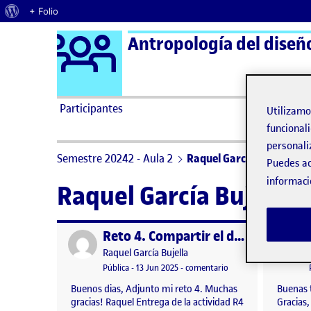
Acerca de WordPress
+ Folio
Logo Ágora
Antropología del diseño
Saltar al contenido
Participantes
Utilizam
funcionali
personali
Semestre 20242 - Aula 2
Raquel García Bujella
Puedes ac
informaci
Raquel García Bujella
Reto 4. Compartir el diseño.
Publicado por
Publicad
Publicado por
Raquel García Bujella
Visibilidad:
Fecha de publicación
en Reto 4. Compartir e
Pública
-
13 Jun 2025
-
comentario
Buenos dias, Adjunto mi reto 4. Muchas
Buenas t
gracias! Raquel Entrega de la actividad R4
Gracias,