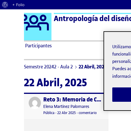
Acerca de WordPress
+ Folio
Logo Ágora
Antropología del diseño
Saltar al contenido
Participantes
Utilizam
funcionali
personali
Semestre 20242 - Aula 2
22 Abril, 2025
Puedes ac
informaci
22 Abril, 2025
Reto 3: Memoria de Campo
Publicado por
Publicado por
Elena Martínez Palomares
Visibilidad:
Fecha de publicación
22 abril, 2025 1:52 pm
en Reto 3: Memoria 
Pública
-
22 Abr 2025
-
comentario