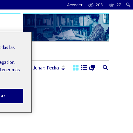
Acceder
203
27
uda
odas las
vegación.
Ordenar:
Descendente
Ordenar:
Fecha
obtener más
rar