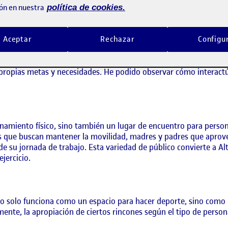
ón en nuestra
política de cookies.
l gimnasio Altafit de Santa Eugenia, un espacio que, más allá d
Aceptar
Rechazar
Configu
mentos con sus miembros, prestando especial atención a las rutin
l dentro del gimnasio.
inámico y diverso: jóvenes, personas mayores, usuarios habitua
propias metas y necesidades. He podido observar cómo interactúa
namiento físico, sino también un lugar de encuentro para perso
 que buscan mantener la movilidad, madres y padres que aprovec
e su jornada de trabajo. Esta variedad de público convierte a Al
jercicio.
no solo funciona como un espacio para hacer deporte, sino como 
mente, la apropiación de ciertos rincones según el tipo de persona