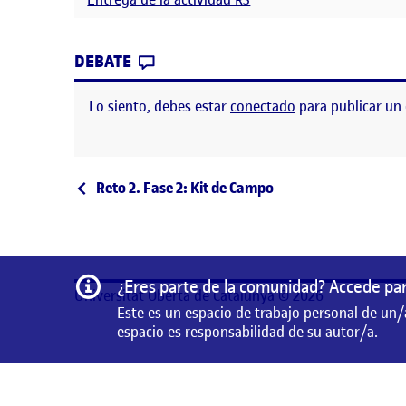
CONTRIBUTION
0
EN RETO 3: MEMORIA DE CAMPO
DEBATE
Lo siento, debes estar
conectado
para publicar un
Navegación de entrad
Entrada anterior
Reto 2. Fase 2: Kit de Campo
Información
¿Eres parte de la comunidad? Accede par
Universitat Oberta de Catalunya © 2026
Este es un espacio de trabajo personal de un/
espacio es responsabilidad de su autor/a.
Este es un espacio de trabajo personal de un/a estudian