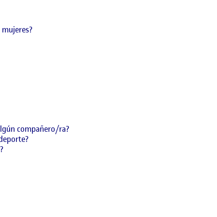
o mujeres?
algún compañero/ra?
 deporte?
t?