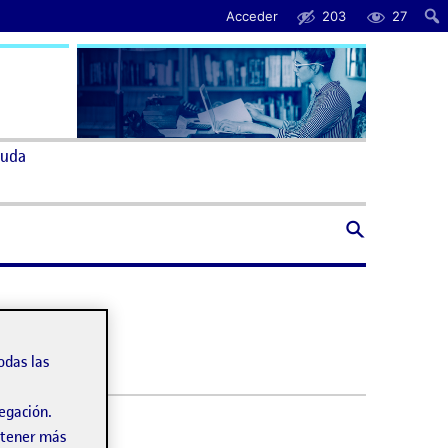
Acceder
203
27
uda
odas las
vegación.
obtener más