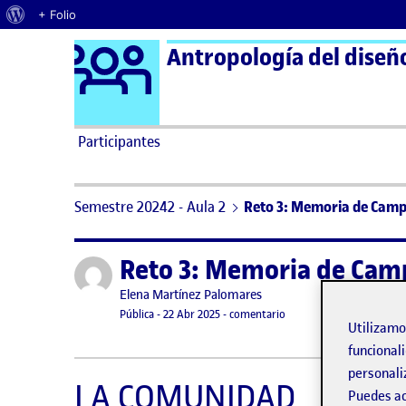
Acerca de WordPress
+ Folio
Logo Ágora
Antropología del diseño
Saltar al contenido
Participantes
Semestre 20242 - Aula 2
Reto 3: Memoria de Cam
Reto 3: Memoria de Cam
Publicado por
Publicado por
Elena Martínez Palomares
Visibilidad:
Fecha de publicación
22 abril, 2025 1:52 pm
en Reto 3: Memoria de 
Pública
-
22 Abr 2025
-
comentario
Utilizam
funcionali
personali
LA COMUNIDAD
Puedes ac