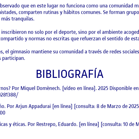
e observado que en este lugar no funciona como una comunidad más
amistades, comparten rutinas y hábitos comunes. Se forman grup
 más tranquilas.
nscribieron no solo por el deporte, sino por el ambiente acogedo
compartido y normas no escritas que refuerzan el sentido de es
s, el gimnasio mantiene su comunidad a través de redes sociales 
s participan.
BIBLIOGRAFÍA
rnos? Por Miquel Domènech. [vídeo en línea]. 2025 Disponible en
0281388/
seño. Por Arjun Appadurai [en línea] [consulta: 8 de Marzo de 2025
300
icas y éticas. Por Restrepo, Eduardo. [en línea] [consulta: 10 de