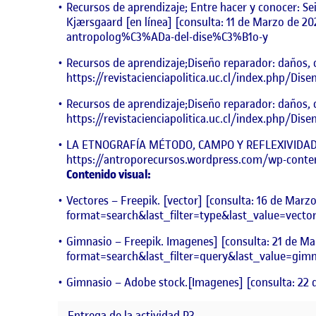
Recursos de aprendizaje; Entre hacer y conocer: Sei
Kjærsgaard [en línea] [consulta: 11 de Marzo de 20
antropolog%C3%ADa-del-dise%C3%B1o-y
Recursos de aprendizaje;Diseño reparador: daños, c
https://revistacienciapolitica.uc.cl/index.php/Dis
Recursos de aprendizaje;Diseño reparador: daños, c
https://revistacienciapolitica.uc.cl/index.php/Dis
LA ETNOGRAFÍA MÉTODO, CAMPO Y REFLEXIVIDAD. Po
https://antroporecursos.wordpress.com/wp-conten
Contenido visual:
Vectores – Freepik. [vector] [consulta: 16 de Marz
format=search&last_filter=type&last_value=vect
Gimnasio – Freepik. Imagenes] [consulta: 21 de Ma
format=search&last_filter=query&last_value=gi
Gimnasio – Adobe stock.[Imagenes] [consulta: 22 
Entrega de la actividad R3