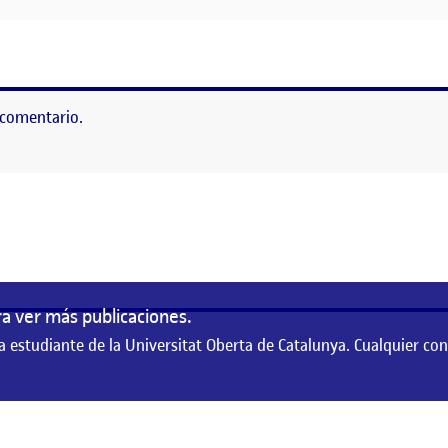
 comentario.
as
a ver más publicaciones.
a estudiante de la Universitat Oberta de Catalunya. Cualquier co
te de la Universitat Oberta de Catalunya. Cualquier contenido publicado en