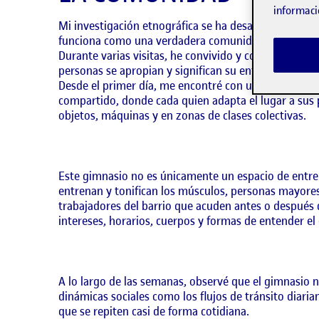
informaci
Mi investigación etnográfica se ha desarrollado en e
funciona como una verdadera comunidad.
Durante varias visitas, he convivido y compartido mo
personas se apropian y significan su entorno materia
Desde el primer día, me encontré con un ambiente d
compartido, donde cada quien adapta el lugar a sus 
objetos, máquinas y en zonas de clases colectivas.
Este gimnasio no es únicamente un espacio de entre
entrenan y tonifican los músculos, personas mayores
trabajadores del barrio que acuden antes o después d
intereses, horarios, cuerpos y formas de entender el e
A lo largo de las semanas, observé que el gimnasio 
dinámicas sociales como los flujos de tránsito diaria
que se repiten casi de forma cotidiana.