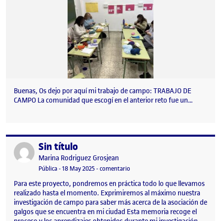
Buenas, Os dejo por aquí mi trabajo de campo: TRABAJO DE
CAMPO La comunidad que escogí en el anterior reto fue un…
Sin título
Publicado por
Publicado por
Marina Rodriguez Grosjean
Visibilidad:
Fecha de publicación
en Sin título
Pública
-
18 May 2025
-
comentario
Para este proyecto, pondremos en práctica todo lo que llevamos
realizado hasta el momento. Exprimiremos al máximo nuestra
investigación de campo para saber más acerca de la asociación de
galgos que se encuentra en mi ciudad Esta memoria recoge el