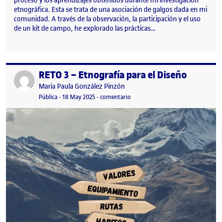
proceso y los aprendizajes obtenidos durante mi investigación
etnográfica. Esta se trata de una asociación de galgos dada en mi
comunidad. A través de la observación, la participación y el uso
de un kit de campo, he explorado las prácticas…
RETO 3 – Etnografía para el Diseño
Publicado por
Publicado por
Maria Paula González Pinzón
Visibilidad:
Fecha de publicación
18 mayo, 2025 11:25 pm
en RETO 3 – Etnografía para el Di
Pública
-
18 May 2025
-
comentario