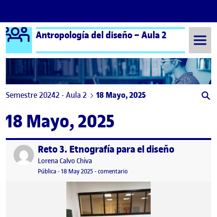
Logo Ágora
Antropología del diseño – Aula 2
Saltar al contenido
Semestre 20242 - Aula 2
18 Mayo, 2025
18 Mayo, 2025
Reto 3. Etnografía para el diseño
Publicado por
Publicado por
Lorena Calvo Chiva
Visibilidad:
Fecha de publicación
en Reto 3. Etnografía para el diseñ
Pública
-
18 May 2025
-
comentario