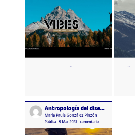
…
…
Antropología del diseño: Casco de motocicleta
Publicado por
Publicado por
Maria Paula González Pinzón
Visibilidad:
Fecha de publicación
12 marzo, 2025 12:00 am
en Antropología del di
Pública
-
9 Mar 2025
-
comentario