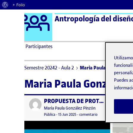
Acerca de WordPress
+ Folio
Logo Ágora
Antropología del diseño
Saltar al contenido
Participantes
Utilizam
funcionali
Semestre 20242 - Aula 2
Maria Paula González Pi
personali
Maria Paula González 
Puedes ac
informaci
PROPUESTA DE PROTOTIPO
Publicado por
Publicad
Publicado por
Maria Paula González Pinzón
Visibilidad:
Fecha de publicación
17 junio, 2025 1:47 am
en PROPUESTA DE PR
Pública
-
15 Jun 2025
-
comentario