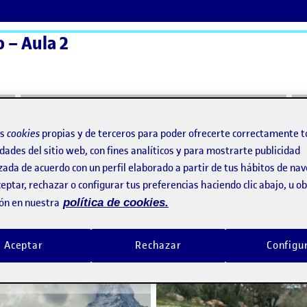
 – Aula 2
ActiFolios
Ay
os
cookies
propias y de terceros para poder ofrecerte correctamente t
dades del sitio web, con fines analíticos y para mostrarte publicidad
nzón
zada de acuerdo con un perfil elaborado a partir de tus hábitos de na
Pinzón
eptar, rechazar o configurar tus preferencias haciendo clic abajo, u 
ón en nuestra
política de cookies.
RETO 3 – Etnografía para el Diseño
o por
Publicado por
Aceptar
Rechazar
Configu
Publicado por
Publicado por
Maria Paula González Pinzón
Maria Paula González Pi
OTOTIPO
Visibilidad:
Fecha de publicación
18 mayo, 2025 11:25 pm
en RETO 3 – Etnografía para el Diseño
Visibilidad:
Fecha de publicació
Pública
-
18 May 2025
-
comentario
Pública
-
6 Abr 2025
-
coment