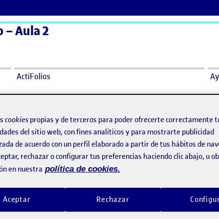
 – Aula 2
ActiFolios
Ay
os
cookies
propias y de terceros para poder ofrecerte correctamente t
dades del sitio web, con fines analíticos y para mostrarte publicidad
Reto 3: Memoria de Campo
o por
Publicado por
zada de acuerdo con un perfil elaborado a partir de tus hábitos de na
Publicado por
Publicado por
Elena Martínez Palomares
Lorena Calvo Chiva
eptar, rechazar o configurar tus preferencias haciendo clic abajo, u 
a para el Diseño
Visibilidad:
Fecha de publicación
22 abril, 2025 1:52 pm
en Reto 3: Memoria de Campo
Visibilidad:
Fecha de publicació
6 abril, 
Pública
-
22 Abr 2025
-
comentario
Pública
-
6 Abr 2025
-
coment
ón en nuestra
política de cookies.
Aceptar
Rechazar
Configu