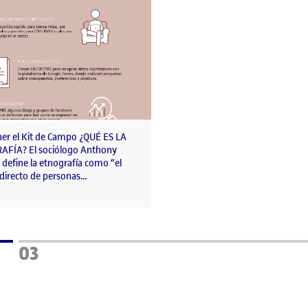
r el Kit de Campo ¿QUÉ ES LA
FÍA? El sociólogo Anthony
define la etnografía como “el
 directo de personas…
a
Página
03