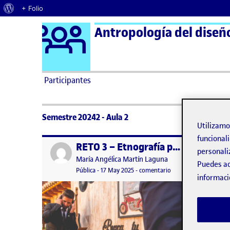
Acerca de WordPress
+ Folio
Logo Ágora
Antropología del diseño
Saltar al contenido
Participantes
Semestre 20242 - Aula 2
Utilizam
funcionali
RETO 3 – Etnografía para el Diseño
Publicado por
Publicad
personali
Publicado por
María Angélica Martín Laguna
Puedes ac
Visibilidad:
Fecha de publicación
18 mayo, 2025 1:29 am
en RETO 3 – Etnografí
Pública
-
17 May 2025
-
comentario
informaci