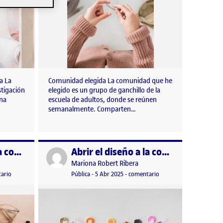
za La
Comunidad elegida La comunidad que he
tigación
elegido es un grupo de ganchillo de la
una
escuela de adultos, donde se reúnen
semanalmente. Comparten…
Abrir el diseño a la comunidad. Fase 2.
Abrir el diseño a la comunidad. Fase 1.
Publicado por
Publicado por
Mariona Robert Ribera
n
2025 7:34 pm
en Abrir el diseño a la comunidad. Fase 2.
Visibilidad:
Fecha de publicación
5 abril, 2025 7:35 pm
en Abrir el diseño a la 
ario
Pública
-
5 Abr 2025
-
comentario