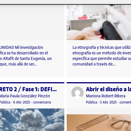
NIDAD Mi investigación
La etnografía y técnicas que utili
ica se ha desarrollado en el
etnografía es un método de inves
 Altafit de Santa Eugenia, un
específica que permite estudiar 
que, más allá de ser…
comunidad a través de…
RETO 2 / Fase 1: DEFINE TU COMUNIDAD
o por
Publicado por
Publicado por
Publicado por
Maria Paula González Pinzón
Mariona Robert Ribera
IT DE CAMPO
Visibilidad:
Fecha de publicación
7 abril, 2025 12:06 am
en RETO 2 / Fase 1: DEFINE TU COMUNIDAD
Visibilidad:
Fecha de publicació
5 abril, 
Pública
-
6 Abr 2025
-
comentario
Pública
-
5 Abr 2025
-
coment