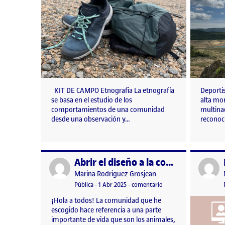
KIT DE CAMPO Etnografia La etnografía
Deporti
se basa en el estudio de los
alta mon
comportamientos de una comunidad
multina
desde una observación y…
reconoc
Abrir el diseño a la comunidad
Publicado por
Publicad
Publicado por
Marina Rodriguez Grosjean
Visibilidad:
Fecha de publicación
en Abrir el diseño a la
Pública
-
1 Abr 2025
-
comentario
¡Hola a todos! La comunidad que he
escogido hace referencia a una parte
importante de vida que son los animales,