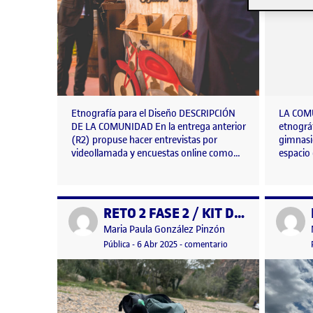
Etnografía para el Diseño DESCRIPCIÓN
LA COMU
DE LA COMUNIDAD En la entrega anterior
etnográf
(R2) propuse hacer entrevistas por
gimnasio
videollamada y encuestas online como…
espacio 
RETO 2 FASE 2 / KIT DE CAMPO
Publicado por
Publicad
Publicado por
Maria Paula González Pinzón
Visibilidad:
Fecha de publicación
en RETO 2 FASE 2 / K
Pública
-
6 Abr 2025
-
comentario