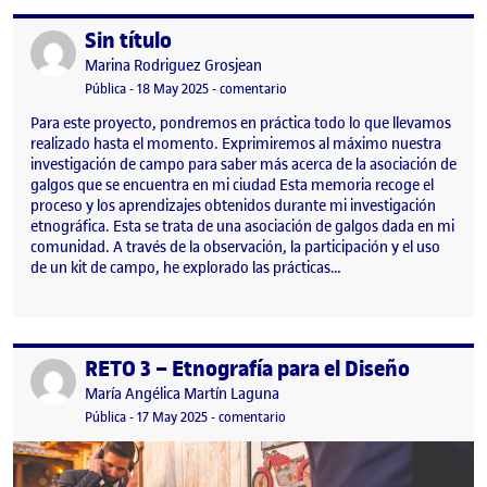
Sin título
Publicado por
Publicado por
Marina Rodriguez Grosjean
Visibilidad:
Fecha de publicación
en Sin título
Pública
-
18 May 2025
-
comentario
Para este proyecto, pondremos en práctica todo lo que llevamos
realizado hasta el momento. Exprimiremos al máximo nuestra
investigación de campo para saber más acerca de la asociación de
galgos que se encuentra en mi ciudad Esta memoria recoge el
proceso y los aprendizajes obtenidos durante mi investigación
etnográfica. Esta se trata de una asociación de galgos dada en mi
comunidad. A través de la observación, la participación y el uso
de un kit de campo, he explorado las prácticas…
RETO 3 – Etnografía para el Diseño
Publicado por
Publicado por
María Angélica Martín Laguna
Visibilidad:
Fecha de publicación
18 mayo, 2025 1:29 am
en RETO 3 – Etnografía para el Dis
Pública
-
17 May 2025
-
comentario