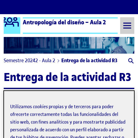
Logo Ágora
Antropología del diseño – Aula 2
Saltar al contenido
Semestre 20242 - Aula 2
Entrega de la actividad R3
Entrega de la actividad R3
R3. Etnografía para el diseño.
Publicado por
Publicado por
Raquel García Bujella
Utilizamos
cookies
propias y de terceros para poder
Visibilidad:
Fecha de publicación
en R3. Etnografía para el diseño.
Pública
-
21 May 2025
-
comentario
ofrecerte correctamente todas las funcionalidades del
Buenas tardes, Dejo mi R3 por aqui. Gracias, Raquel Entrega de la
sitio web, con fines analíticos y para mostrarte publicidad
actividad R3 …
personalizada de acuerdo con un perfil elaborado a partir
de tus hábitos de navegación. Puedes aceptar, rechazar o