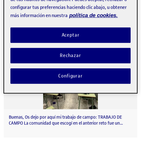
configurar tus preferencias haciendo clic abajo, u obtener
Reto 3. Etnografía para el diseño
Publicado por
más información en nuestra
política de cookies.
Publicado por
Lorena Calvo Chiva
Visibilidad:
Fecha de publicación
en Reto 3. Etnografía para el diseñ
Pública
-
18 May 2025
-
comentario
Aceptar
Rechazar
Configurar
Buenas, Os dejo por aquí mi trabajo de campo: TRABAJO DE
CAMPO La comunidad que escogí en el anterior reto fue un…