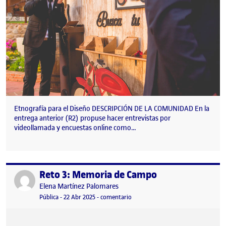
Etnografía para el Diseño DESCRIPCIÓN DE LA COMUNIDAD En la
entrega anterior (R2) propuse hacer entrevistas por
videollamada y encuestas online como…
Reto 3: Memoria de Campo
Publicado por
Publicado por
Elena Martínez Palomares
Visibilidad:
Fecha de publicación
22 abril, 2025 1:52 pm
en Reto 3: Memoria de Campo
Pública
-
22 Abr 2025
-
comentario