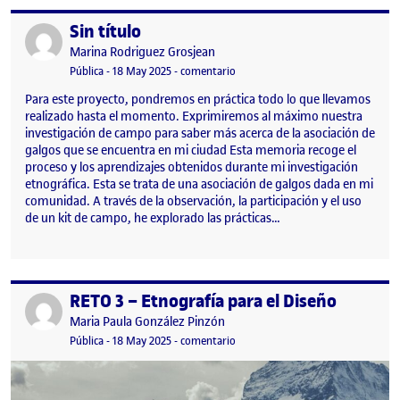
Sin título
Publicado por
Publicado por
Marina Rodriguez Grosjean
Visibilidad:
Fecha de publicación
en Sin título
Pública
-
18 May 2025
-
comentario
Para este proyecto, pondremos en práctica todo lo que llevamos
realizado hasta el momento. Exprimiremos al máximo nuestra
investigación de campo para saber más acerca de la asociación de
galgos que se encuentra en mi ciudad Esta memoria recoge el
proceso y los aprendizajes obtenidos durante mi investigación
etnográfica. Esta se trata de una asociación de galgos dada en mi
comunidad. A través de la observación, la participación y el uso
de un kit de campo, he explorado las prácticas…
RETO 3 – Etnografía para el Diseño
Publicado por
Publicado por
Maria Paula González Pinzón
Visibilidad:
Fecha de publicación
18 mayo, 2025 11:25 pm
en RETO 3 – Etnografía para el Di
Pública
-
18 May 2025
-
comentario