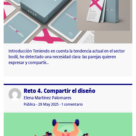
Introducción Teniendo en cuenta la tendencia actual en el sector
bodil, he detectado una necesidad clara: las parejas quieren
expresar y compartir…
Reto 4. Compartir el diseño
Publicado por
Publicado por
Elena Martínez Palomares
Visibilidad:
Fecha de publicación
en Reto 4. Compartir el diseño
Pública
-
29 May 2025
-
1 comentario