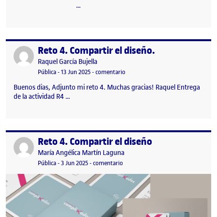
…
Reto 4. Compartir el diseño.
Publicado por
Publicado por
Raquel García Bujella
Visibilidad:
Fecha de publicación
en Reto 4. Compartir el diseño.
Pública
-
13 Jun 2025
-
comentario
Buenos dias, Adjunto mi reto 4. Muchas gracias! Raquel Entrega
de la actividad R4 …
Reto 4. Compartir el diseño
Publicado por
Publicado por
María Angélica Martín Laguna
Visibilidad:
Fecha de publicación
en Reto 4. Compartir el diseño
Pública
-
3 Jun 2025
-
comentario