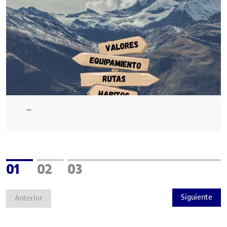
…
Página
Página
Página
01
02
03
Siguiente
Anterior