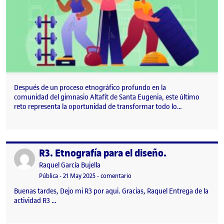
Después de un proceso etnográfico profundo en la
comunidad del gimnasio Altafit de Santa Eugenia, este último
reto representa la oportunidad de transformar todo lo…
R3. Etnografía para el diseño.
Publicado por
Publicado por
Raquel García Bujella
Visibilidad:
Fecha de publicación
en R3. Etnografía para el diseño.
Pública
-
21 May 2025
-
comentario
Buenas tardes, Dejo mi R3 por aqui. Gracias, Raquel Entrega de la
actividad R3 …