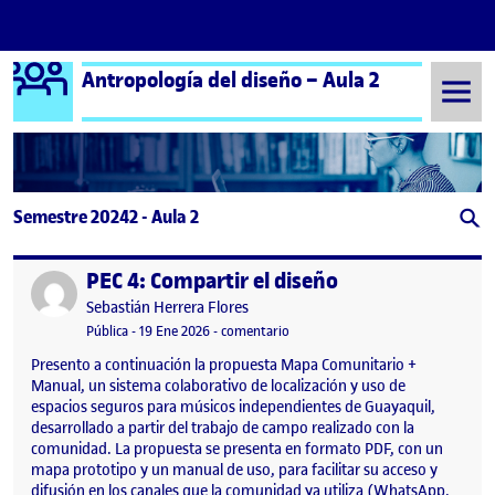
Logo Ágora
Antropología del diseño – Aula 2
Saltar al contenido
Semestre 20242 - Aula 2
PEC 4: Compartir el diseño
Publicado por
Publicado por
Sebastián Herrera Flores
Visibilidad:
Fecha de publicación
19 enero, 2026 7:33 pm
en PEC 4: Compartir el diseño
Pública
-
19 Ene 2026
-
comentario
Presento a continuación la propuesta Mapa Comunitario +
Manual, un sistema colaborativo de localización y uso de
espacios seguros para músicos independientes de Guayaquil,
desarrollado a partir del trabajo de campo realizado con la
comunidad. La propuesta se presenta en formato PDF, con un
mapa prototipo y un manual de uso, para facilitar su acceso y
difusión en los canales que la comunidad ya utiliza (WhatsApp,