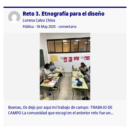
Reto 3. Etnografía para el diseño
Publicado por
Publicado por
Lorena Calvo Chiva
Visibilidad:
Fecha de publicación
en Reto 3. Etnografía para el diseñ
Pública
-
18 May 2025
-
comentario
Buenas, Os dejo por aquí mi trabajo de campo: TRABAJO DE
CAMPO La comunidad que escogí en el anterior reto fue un…