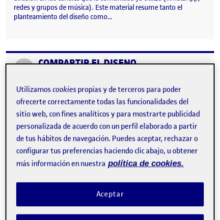
redes y grupos de música). Este material resume tanto el
planteamiento del diseño como…
COMPARTIR EL DISEÑO
Publicado por
Publicado por
Marina Rodriguez Grosjean
Visibilidad:
Fecha de publicación
en COMPARTIR EL DISEÑO
Pública
-
15 Jun 2025
-
comentario
Utilizamos
cookies
propias y de terceros para poder
ofrecerte correctamente todas las funcionalidades del
sitio web, con fines analíticos y para mostrarte publicidad
personalizada de acuerdo con un perfil elaborado a partir
de tus hábitos de navegación. Puedes aceptar, rechazar o
configurar tus preferencias haciendo clic abajo, u obtener
más información en nuestra
política de cookies.
Aceptar